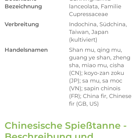
Bezeichnung
lanceolata, Familie
Cupressaceae
Verbreitung
Indochina, Südchina,
Taiwan, Japan
(kultiviert)
Handelsnamen
Shan mu, qing mu,
guang ye shan, zheng
sha, miao mu, cisha
(CN); koyo-zan zoku
(JP); sa mu, sa moc
(VN); sapin chinois
(FR); China fir, Chinese
fir (GB, US)
Chinesische Spießtanne -
Beschreibung und