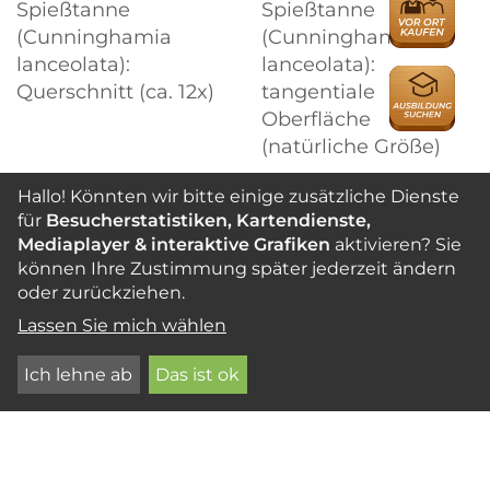
Spießtanne
Spießtanne
(Cunninghamia
(Cunninghamia
lanceolata):
lanceolata):
AUSBILDU
Querschnitt (ca. 12x)
tangentiale
Oberfläche
(natürliche Größe)
Hallo! Könnten wir bitte einige zusätzliche Dienste
für
Besucherstatistiken, Kartendienste,
Mediaplayer & interaktive Grafiken
aktivieren? Sie
können Ihre Zustimmung später jederzeit ändern
oder zurückziehen.
Lassen Sie mich wählen
Ich lehne ab
Das ist ok
Chinesische Spießtanne (Cunninghamia
lanceolata): radiale Oberfläche (natürliche
Größe)