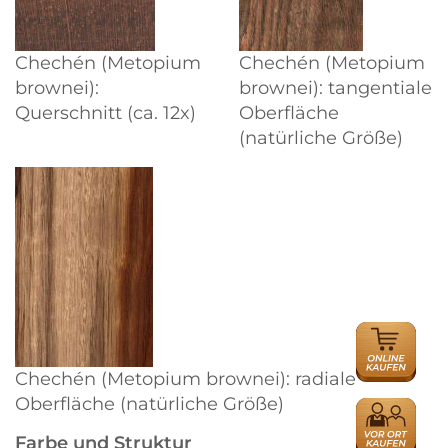
Chechén (Metopium
Chechén (Metopium
brownei):
brownei): tangentiale
Querschnitt (ca. 12x)
Oberfläche
(natürliche Größe)
ONLINE
HÄNDLER
Chechén (Metopium brownei): radiale
Oberfläche (natürliche Größe)
HÄNDLER
Farbe und Struktur