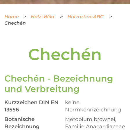
Home
Holz-Wiki
Holzarten-ABC
Chechén
Chechén
Chechén - Bezeichnung
und Verbreitung
Kurzzeichen DIN EN
keine
13556
Normkennzeichnung
Botanische
Metopium brownei,
Bezeichnung
Familie Anacardiaceae