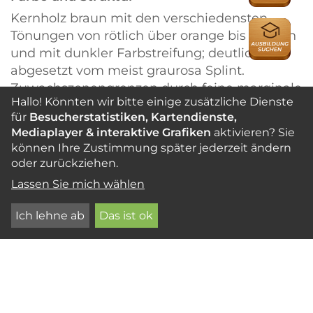
Kernholz braun mit den verschiedensten
AUSBILDU
Tönungen von rötlich über orange bis geblich
und mit dunkler Farbstreifung; deutlich
abgesetzt vom meist graurosa Splint.
Zuwachszonengrenzen durch feine marginale
Hallo! Könnten wir bitte einige zusätzliche Dienste
Parenchymbänder markiert. Faserverlauf
für
Besucherstatistiken, Kartendienste,
meist wechseldrehwüchsig. Holz von
Mediaplayer & interaktive Grafiken
aktivieren? Sie
mittlerer Textur und einer auffälligen und sehr
können Ihre Zustimmung später jederzeit ändern
betonten Farbmaserung. Trockenes Holz
oder zurückziehen.
ohne charakteristischen Geruch. Das Kernholz
Lassen Sie mich wählen
fluoresziert gelblich unter UV-Licht.
Ich lehne ab
Das ist ok
Gesamtcharakter
Gelblich- bis dunkelbraunes, dekoratives Holz
von mittlerer Textur und hoher Dichte, oft mit
starker Farbvariation; mit Glanzstreifen und