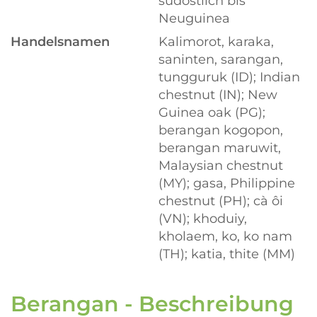
südöstlich bis
Neuguinea
Handelsnamen
Kalimorot, karaka,
saninten, sarangan,
tungguruk (ID); Indian
chestnut (IN); New
Guinea oak (PG);
berangan kogopon,
berangan maruwit,
Malaysian chestnut
(MY); gasa, Philippine
chestnut (PH); cà ôi
(VN); khoduiy,
kholaem, ko, ko nam
(TH); katia, thite (MM)
Berangan - Beschreibung