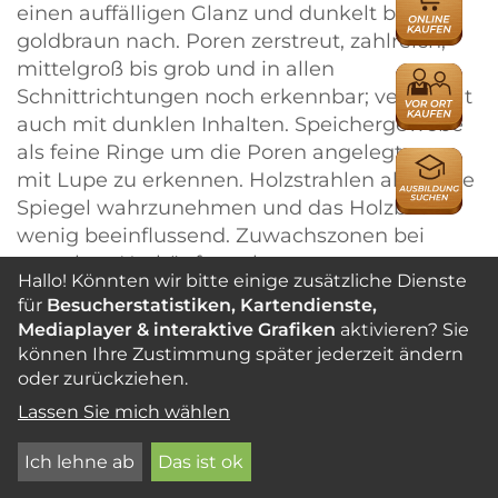
einen auffälligen Glanz und dunkelt bis hell
HÄNDLER
goldbraun nach. Poren zerstreut, zahlreich,
mittelgroß bis grob und in allen
HÄNDLER
Schnittrichtungen noch erkennbar; vereinzelt
auch mit dunklen Inhalten. Speichergewebe
als feine Ringe um die Poren angelegt, nur
AUSBILDU
mit Lupe zu erkennen. Holzstrahlen als kleine
Spiegel wahrzunehmen und das Holzbild
wenig beeinflussend. Zuwachszonen bei
manchen Herkünften als porenarme,
Hallo! Könnten wir bitte einige zusätzliche Dienste
dunklere Spätholzbänder erkennbar.
für
Besucherstatistiken, Kartendienste,
Faserverlauf mit meist regelmäßigem, mäßig
Mediaplayer & interaktive Grafiken
aktivieren? Sie
breitem bis breitem Wechseldrehwuchs,
können Ihre Zustimmung später jederzeit ändern
deutliche Glanzstreifen hervorrufend. Die
oder zurückziehen.
Stammenden zeigen häufig einen durch
Lassen Sie mich wählen
hellen Latex (aus der Rinde) verklebten
äußeren Splint.
Ich lehne ab
Das ist ok