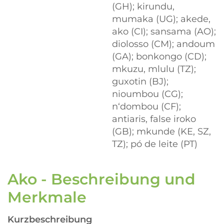
(GH); kirundu,
mumaka (UG); akede,
ako (CI); sansama (AO);
diolosso (CM); andoum
(GA); bonkongo (CD);
mkuzu, mlulu (TZ);
guxotin (BJ);
nioumbou (CG);
n‘dombou (CF);
antiaris, false iroko
(GB); mkunde (KE, SZ,
TZ); pó de leite (PT)
Ako - Beschreibung und
Merkmale
Kurzbeschreibung