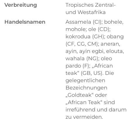
Verbreitung
Tropisches Zentral-
und Westafrika
Handelsnamen
Assamela (CI); bohele,
mohole; ole (CD);
kokrodua (GH); obang
(CF, CG, CM); aneran,
ayin, ayin egbi, elouta,
wahala (NG); oleo
pardo (F); „African
teak“ (GB, US). Die
gelegentlichen
Bezeichnungen
„Goldteak“ oder
„African Teak“ sind
irreführend und darum
zu vermeiden.