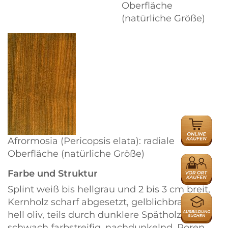
Oberfläche
(natürliche Größe)
ONLINE
HÄNDLER
Afrormosia (Pericopsis elata): radiale
Oberfläche (natürliche Größe)
HÄNDLER
Farbe und Struktur
Splint weiß bis hellgrau und 2 bis 3 cm breit,
AUSBILDU
Kernholz scharf abgesetzt, gelblichbraun bis
hell oliv, teils durch dunklere Spätholzzonen
schwach farbstreifig, nachdunkelnd. Poren