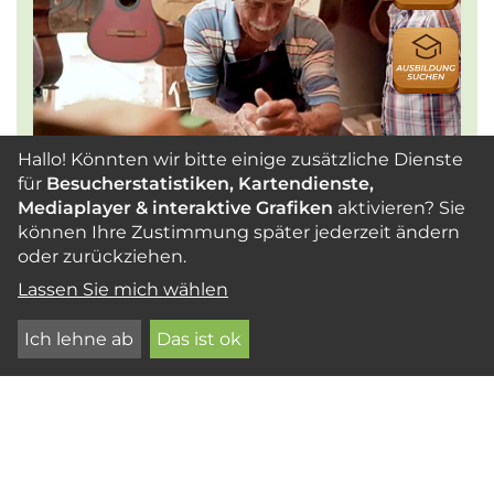
AUSBILDU
Hallo! Könnten wir bitte einige zusätzliche Dienste
für
Besucherstatistiken, Kartendienste,
Bastelideen und Heimwerken
Mediaplayer & interaktive Grafiken
aktivieren? Sie
Mit Holz und Holzproduktenlassen sich
können Ihre Zustimmung später jederzeit ändern
viele große und kleine Projekte umsetzen.
oder zurückziehen.
Manches geht ganz schnell, manches
Lassen Sie mich wählen
erfordert etwas mehr Zeit und Werkzeug,
aber am Ende entsteht immer ein Unikat.
Ich lehne ab
Das ist ok
Besorge dir Holz und leg los! Hier findest
du viele Ideen.
MEHR LESEN