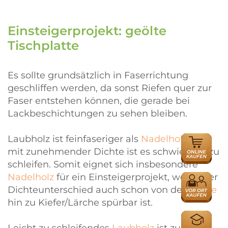
Einsteigerprojekt: geölte
Tischplatte
Es sollte grundsätzlich in Faserrichtung
geschliffen werden, da sonst Riefen quer zur
Faser entstehen können, die gerade bei
Lackbeschichtungen zu sehen bleiben.
Laubholz ist feinfaseriger als
Nadelholz
und
ONLINE
HÄNDLER
mit zunehmender Dichte ist es schwieriger zu
schleifen. Somit eignet sich insbesondere
Nadelholz
für ein Einsteigerprojekt, wobei der
HÄNDLER
Dichteunterschied auch schon von der
Fichte
hin zu Kiefer/Lärche spürbar ist.
AUSBILDU
Leicht zu schleifendes
Laubholz
ist zum