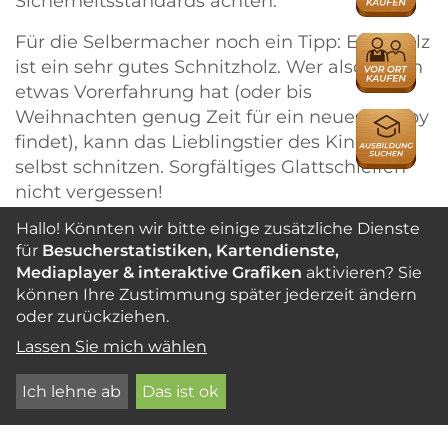
Sicherheitsstandards achten.
Für die Selbermacher noch ein Tipp: Erlenholz
HÄNDLER
ist ein sehr gutes Schnitzholz. Wer also schon
etwas Vorerfahrung hat (oder bis
Weihnachten genug Zeit für ein neues Hobby
AUSBILDU
findet), kann das Lieblingstier des Kindes
selbst schnitzen. Sorgfältiges Glattschleifen
nicht vergessen!
Hallo! Könnten wir bitte einige zusätzliche Dienste
Ideen für Spielzeug bietet unsere
Pinnwand
für
Besucherstatistiken, Kartendienste,
„Holz-Spielzeug“
.
Mediaplayer & interaktive Grafiken
aktivieren? Sie
können Ihre Zustimmung später jederzeit ändern
oder zurückziehen.
Lassen Sie mich wählen
Ich lehne ab
Das ist ok
Passende Beiträge