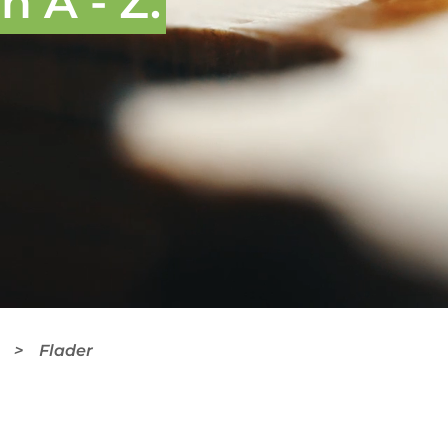
 A - Z.
Flader