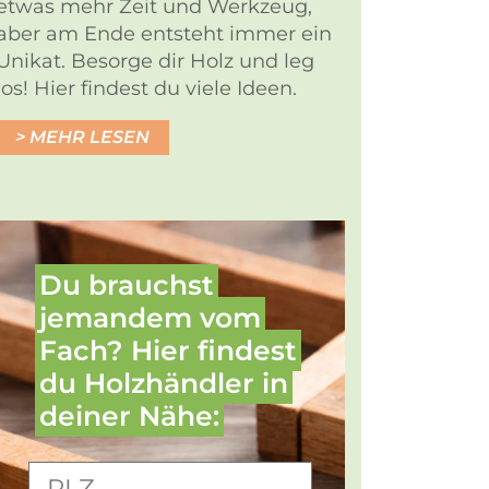
etwas mehr Zeit und Werkzeug,
aber am Ende entsteht immer ein
Unikat. Besorge dir Holz und leg
los! Hier findest du viele Ideen.
MEHR LESEN
Du brauchst
jemandem vom
Fach? Hier findest
du Holz­händler in
deiner Nähe: